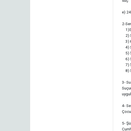
suç.
e) 24
2-Ser
1)Suç
2) S
3) K
4) S
5) Şü
6) Su
7) Ş
8) Se
3- Su
Suçu
uygul
4- Se
Çocuk
5- Şü
Cumhu