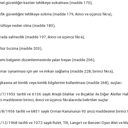
nel güvenliğin kasten tehlikeye sokulması (madde 170),
afik güvenliğini tehlikeye sokma (madde 179, ikinci ve üçüncü fıkra),
ürültüye neden olma (madde 183),
rada sahtecilik (madde 197, ikinci ve üçüncü fıkra),
ühür bozma (madde 203),
esmi belgenin düzenlenmesinde yalan beyan (madde 206),
mar oynanması için yer ve imkan sağlama (madde 228, birinci fıkra),
şkasına ait kimlik veya kimlik bilgilerinin kullanılması (madde 268), suçları.
/7/1953 tarihli ve 6136 sayılı Ateşli Silahlar ve Bıçaklar ile Diğer Aletler
ci maddesinin birinci, ikinci ve üçüncü fıkralarında belirtilen suçlar.
/8/1956 tarihli ve 6831 sayılı Orman Kanununun 93 üncü maddesinin birinci fı
/12/1968 tarihli ve 1072 sayılı Rulet, Tilt, Langırt ve Benzeri Oyun Alet ve 