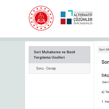
Seri M
Seri Muhakeme ve Basit
Yargılama Usulleri
Sor
Soru - Cevap
Sıkç
Seri
a) Tü
1. Ha