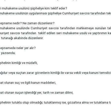
i muhakeme usulünü şüpheliye kim teklif eder?
muhakeme usulünün uygulanması şüpheliye Cumhuriyet savcısı tarafından teklif
alepname nedir? Ne zaman düzenlenir?
 muhakeme usulünde Cumhuriyet savcısı tarafından mahkemeye sunulan tale
riyet savcısı tarafından teklif edilen seri muhakeme usulü ve yaptırımın 
 tutanağı akabinde düzenlenir.
lepnamede neler yer alır?
 yazısında;
phelinin kimliği ve müdafii,
ğdur veya suçtan zarar görenlerin kimliği ile varsa vekili veya kanuni temsilci
nat olunan suç ve ilgili kanun maddeleri,
nat olunan suçun işlendiği yer, tarih ve zaman dilimi,
phelinin tutuklu olup olmadığı; tutuklanmış ise, gözaltına alma ve tutuklama tar