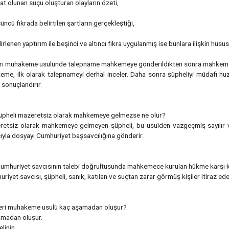
nat olunan suçu oluşturan olayların özeti,
üncü fıkrada belirtilen şartların gerçekleştiği,
lirlenen yaptırım ile beşinci ve altıncı fıkra uygulanmış ise bunlara ilişkin hususl
eri muhakeme usulünde talepname mahkemeye gönderildikten sonra mahkeme t
me, ilk olarak talepnameyi derhal inceler. Daha sonra şüpheliyi müdafi huzu
 sonuçlandırır.
üpheli mazeretsiz olarak mahkemeye gelmezse ne olur?
retsiz olarak mahkemeye gelmeyen şüpheli, bu usulden vazgeçmiş sayılır
yla dosyayı Cumhuriyet başsavcılığına gönderir.
umhuriyet savcısının talebi doğrultusunda mahkemece kurulan hükme karşı kim
riyet savcısı, şüpheli, sanık, katılan ve suçtan zarar görmüş kişiler itiraz edeb
eri muhakeme usulü kaç aşamadan oluşur?
amadan oluşur.
linin,