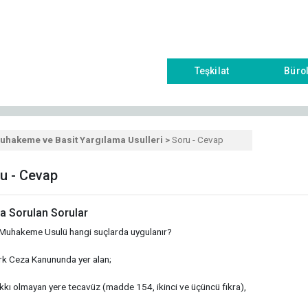
Teşkilat
Büro
uhakeme ve Basit Yargılama Usulleri >
Soru - Cevap
u - Cevap
a Sorulan Sorular
 Muhakeme Usulü hangi suçlarda uygulanır?
rk Ceza Kanununda yer alan;
kkı olmayan yere tecavüz (madde 154, ikinci ve üçüncü fıkra),