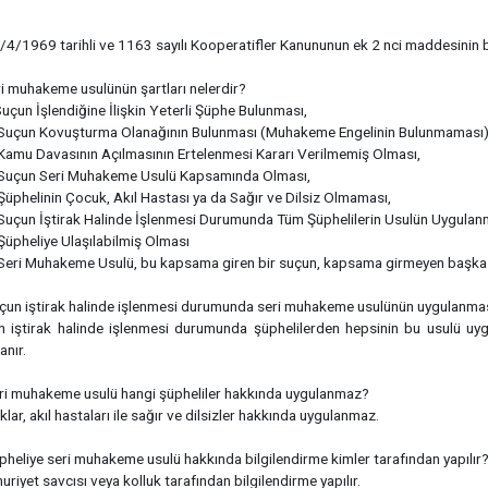
/4/1969 tarihli ve 1163 sayılı Kooperatifler Kanununun ek 2 nci maddesinin bir
i muhakeme usulünün şartları nelerdir?
un İşlendiğine İlişkin Yeterli Şüphe Bulunması,
uçun Kovuşturma Olanağının Bulunması (Muhakeme Engelinin Bulunmaması)
amu Davasının Açılmasının Ertelenmesi Kararı Verilmemiş Olması,
uçun Seri Muhakeme Usulü Kapsamında Olması,
phelinin Çocuk, Akıl Hastası ya da Sağır ve Dilsiz Olmaması,
çun İştirak Halinde İşlenmesi Durumunda Tüm Şüphelilerin Usulün Uygulanm
üpheliye Ulaşılabilmiş Olması
ri Muhakeme Usulü, bu kapsama giren bir suçun, kapsama girmeyen başka bir
çun iştirak halinde işlenmesi durumunda seri muhakeme usulünün uygulanmas
n iştirak halinde işlenmesi durumunda şüphelilerden hepsinin bu usulü u
anır.
ri muhakeme usulü hangi şüpheliler hakkında uygulanmaz?
lar, akıl hastaları ile sağır ve dilsizler hakkında uygulanmaz.
pheliye seri muhakeme usulü hakkında bilgilendirme kimler tarafından yapılır
riyet savcısı veya kolluk tarafından bilgilendirme yapılır.