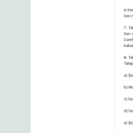
6-Ser
Seri 
7- T
Seri
Cumhu
kabul
8- Ta
Talep
a) Şü
b) Ma
c) İs
d) İs
e) Şü