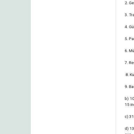
2. Ge
3. Tr
4. G
5. Pa
6. M
7. R
8. Ku
9. Ba
b) 10
15 in
c) 31
d) 13