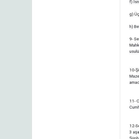
f) İs
g) Üç
h) Be
9- S
Mahke
usulü
10-Ş
Maze
amacı
11- C
Cumhu
12-S
3 aş
Şüphe