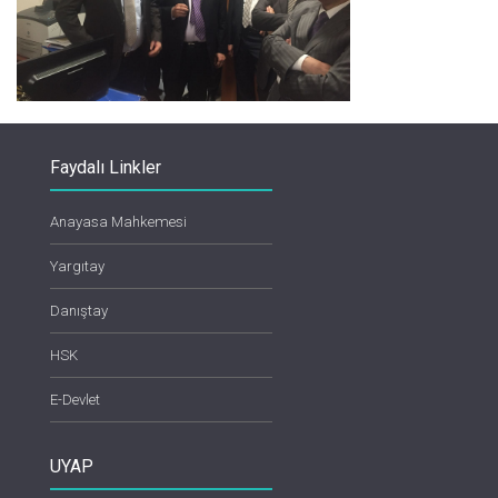
Faydalı Linkler
Anayasa Mahkemesi
Yargıtay
Danıştay
HSK
E-Devlet
UYAP