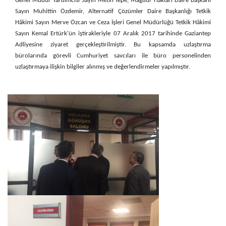
Genel Müdür Yardımcısı Sayın Metin Tepe, Mağdur Hakları Daire Başkanı
Sayın Muhittin Özdemir, Alternatif Çözümler Daire Başkanlığı Tetkik
Hâkimi Sayın Merve Özcan ve Ceza İşleri Genel Müdürlüğü Tetkik Hâkimi
Sayın Kemal Ertürk'ün iştirakleriyle 07 Aralık 2017 tarihinde Gaziantep
Adliyesine ziyaret gerçekleştirilmiştir. Bu kapsamda uzlaştırma
bürolarında görevli Cumhuriyet savcıları ile büro personelinden
uzlaştırmaya ilişkin bilgiler alınmış ve değerlendirmeler yapılmıştır.